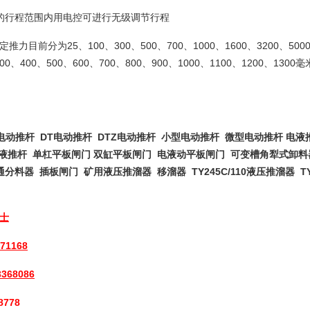
的行程范围内用电控可进行无级调节行程
力目前分为25、100、300、500、700、1000、1600、3200、500
300、400、500、600、700、800、900、1000、1100、1200、130
 电动推杆 DT电动推杆 DTZ电动推杆
小型电动推杆
微型电动推杆
电液推
电液推杆
单杠平板闸门 双缸平板闸门 电液动平板闸门 可变槽角犁式卸料
通分料器 插板闸门
矿用液压推溜器 移溜器 TY245C/110液压推溜器 TY1
士
471168
3368086
8778