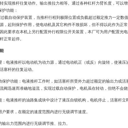
转实现推杆往复动作。输出推拉力相等。通过各种杠杆力臂长度，可以增
保护功能：
过载自动保护装置，当推杆行程到极限位置或负载超过额定推力一定数值
源，起到保护作用，使电动机及其它构件不致损坏，但不得以此作为正常
因此要求在本机上另行配置外行程限位开关装置，本厂可为用户配置光电
杆正常起停。
能
：电液推杆以电动机为动力源，通过电动机正（或反）向旋转，使液压
活塞杆的往复运动。
保护功能：电液推杆工作时，如活塞杆所受外力超过额定的输出力或活
流阀迅速而准确地溢流，实现过载自动保护，电机虽在转动，但绝不会烧
：电液推杆的油路集成块中设计了液压自锁机构，电机停止，活塞杆立
用户要求，在额定的速度范围内进行无级调节速度。
的输出力范围内进行无级调节推、拉力。