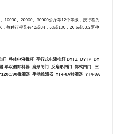
0、10000、20000、30000公斤等12个等级，按行程为
0毫米，每种行程又有42或84，50或100，26.6或53.2两种
杆 整体电液推杆 平行式电液推杆 DYTZ DYTP DY
器 单双侧卸料器 扇形闸门 反扇形闸门 鄂式闸门 三
20C/90推溜器 手动推溜器 YT4-6A移溜器 YT4-8A