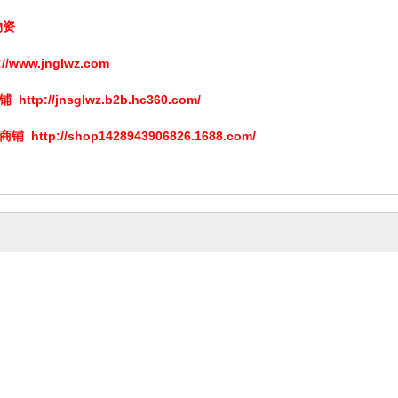
物资
://www.jnglwz.com
商铺
http://jnsglwz.b2b.hc360.com/
商铺
http://shop1428943906826.1688.com/